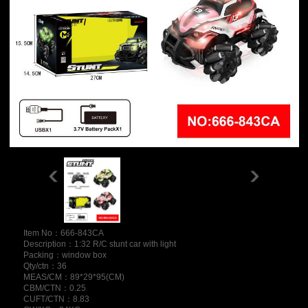
Item No：666-843CA
Description：1:32 R/C stunt car with light
Packing：window box
Qty/ctn：36
MEAS/CM：89*29*95(CM)
CBM/CTN：0.25
CUFT/CTN：8.83